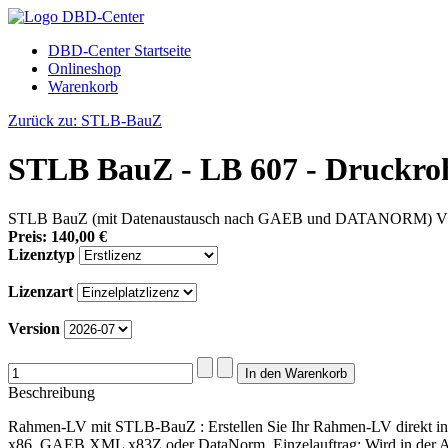
DBD-Center Startseite
Onlineshop
Warenkorb
Zurück zu: STLB-BauZ
STLB BauZ - LB 607 - Druckro
STLB BauZ (mit Datenaustausch nach GAEB und DATANORM) VOB-ger
Preis:
140,00 €
Lizenztyp
Lizenzart
Version
Beschreibung
Rahmen-LV mit STLB-BauZ : Erstellen Sie Ihr Rahmen-LV direkt in
x86, GAEB XML x83Z oder DataNorm. Einzelauftrag: Wird in der AV