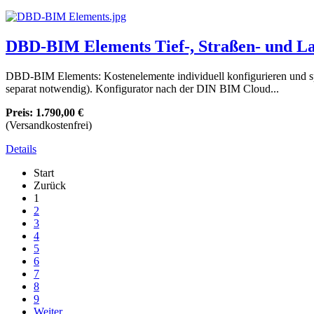
DBD-BIM Elements Tief-, Straßen- und L
DBD-BIM Elements: Kostenelemente individuell konfigurieren und s
separat notwendig). Konfigurator nach der DIN BIM Cloud...
Preis:
1.790,00 €
(Versandkostenfrei)
Details
Start
Zurück
1
2
3
4
5
6
7
8
9
Weiter