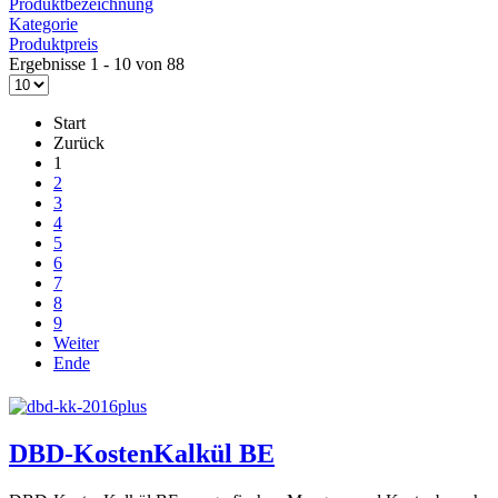
Produktbezeichnung
Kategorie
Produktpreis
Ergebnisse 1 - 10 von 88
Start
Zurück
1
2
3
4
5
6
7
8
9
Weiter
Ende
DBD-KostenKalkül BE